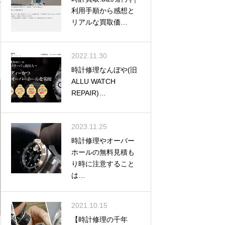
ザ
利用手順から感想と
リアルな買取価…
2022.11.30
時計修理なんぼや(旧
ALLU WATCH
REPAIR)…
2023.11.25
時計修理やオーバー
ホールの無料見積も
り時に注意すること
は…
2021.10.15
【時計修理の千年