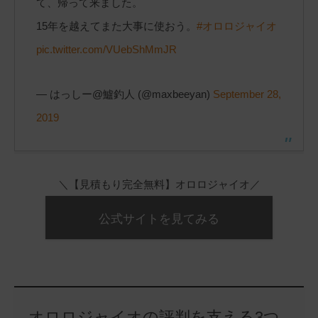
て、帰って来ました。
15年を越えてまた大事に使おう。
#オロロジャイオ
pic.twitter.com/VUebShMmJR
— はっしー@鱸釣人 (@maxbeeyan)
September 28,
2019
＼【見積もり完全無料】オロロジャイオ／
公式サイトを見てみる
オロロジャイオの評判を支える3つ