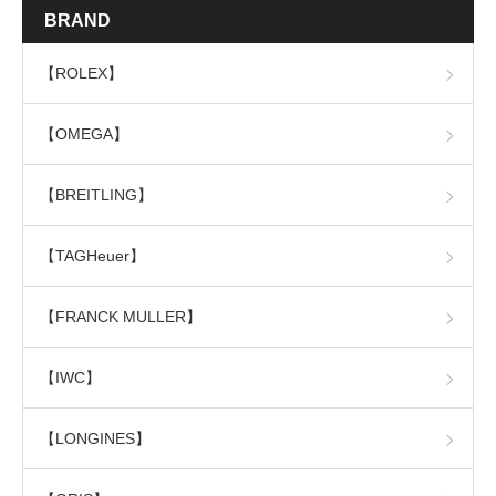
BRAND
【ROLEX】
【OMEGA】
【BREITLING】
【TAGHeuer】
【FRANCK MULLER】
【IWC】
【LONGINES】