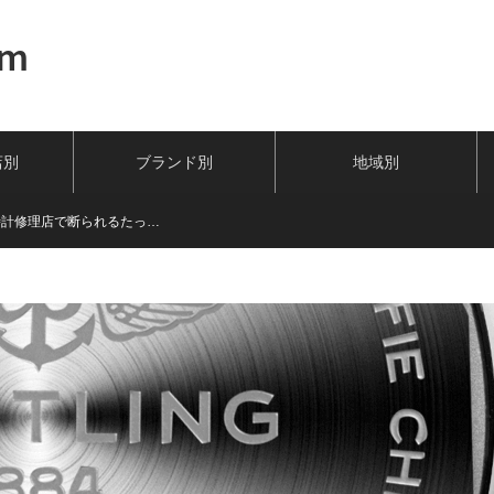
om
店別
ブランド別
地域別
時計修理店で断られるたっ…