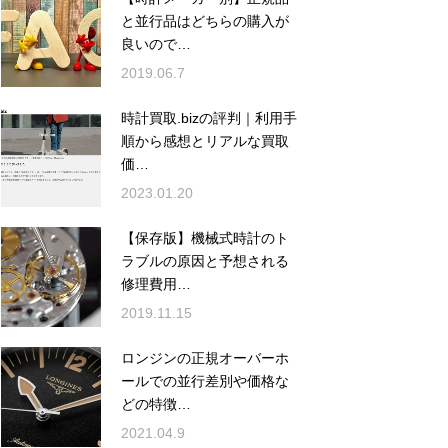
と並行品はどちらの購入が
良いので…
2019.06.7
時計買取.bizの評判｜利用手
順から感想とリアルな買取
価…
2023.01.20
【保存版】機械式時計のト
ラブルの原因と予想される
修理費用…
2019.11.15
ロンジンの正規オーバーホ
ールでの並行差別や価格な
どの特徴…
2021.04.9