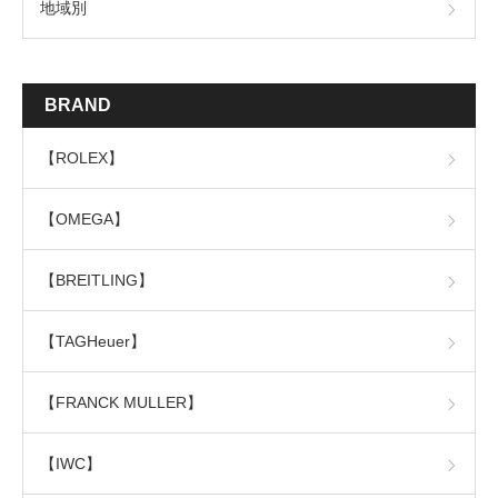
地域別
BRAND
【ROLEX】
【OMEGA】
【BREITLING】
【TAGHeuer】
【FRANCK MULLER】
【IWC】