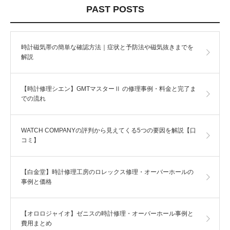
PAST POSTS
時計磁気帯の簡単な確認方法｜症状と予防法や磁気抜きまでを
解説
【時計修理シエン】GMTマスターⅡ の修理事例・料金と完了ま
での流れ
WATCH COMPANYの評判から見えてくる5つの要因を解説【口
コミ】
【白金堂】時計修理工房のロレックス修理・オーバーホールの
事例と価格
【オロロジャイオ】ゼニスの時計修理・オーバーホール事例と
費用まとめ