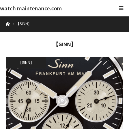
watch maintenance.com
ホーム
【SINN】
【SINN】
【SINN】