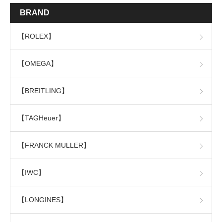
BRAND
【ROLEX】
【OMEGA】
【BREITLING】
【TAGHeuer】
【FRANCK MULLER】
【IWC】
【LONGINES】