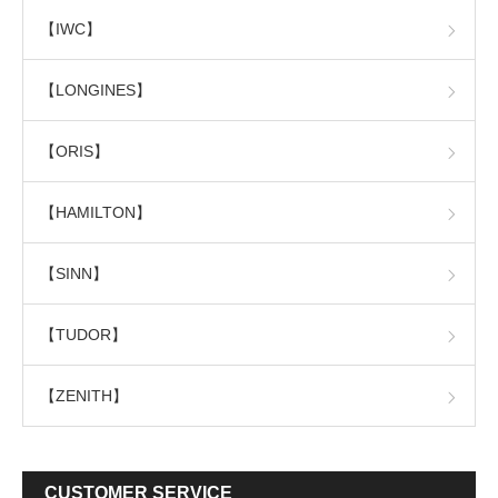
【IWC】
【LONGINES】
【ORIS】
【HAMILTON】
【SINN】
【TUDOR】
【ZENITH】
CUSTOMER SERVICE