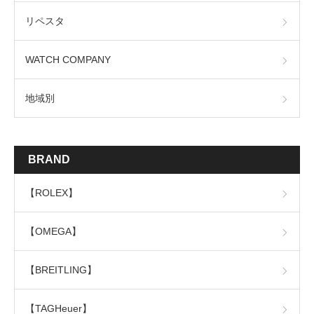
リペスタ
WATCH COMPANY
地域別
BRAND
【ROLEX】
【OMEGA】
【BREITLING】
【TAGHeuer】