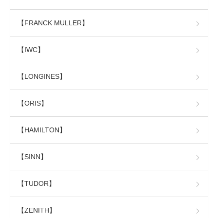
【FRANCK MULLER】
【IWC】
【LONGINES】
【ORIS】
【HAMILTON】
【SINN】
【TUDOR】
【ZENITH】