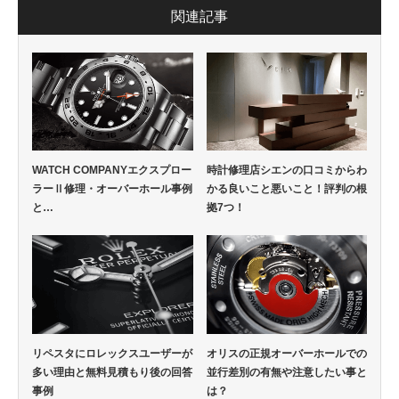
関連記事
WATCH COMPANYエクスプロー
時計修理店シエンの口コミからわ
ラーⅡ修理・オーバーホール事例
かる良いこと悪いこと！評判の根
と…
拠7つ！
リペスタにロレックスユーザーが
オリスの正規オーバーホールでの
多い理由と無料見積もり後の回答
並行差別の有無や注意したい事と
事例
は？