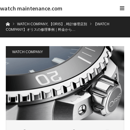
watch maintenance.com
ホーム
WATCH COMPANY
,
【ORIS】
,
時計修理店別
【WATCH
COMPANY】オリスの修理事例｜料金から…
WATCH COMPANY