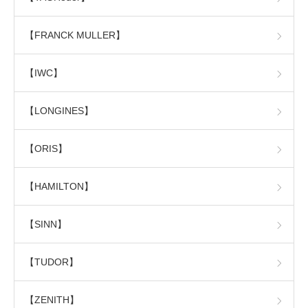
【FRANCK MULLER】
【IWC】
【LONGINES】
【ORIS】
【HAMILTON】
【SINN】
【TUDOR】
【ZENITH】