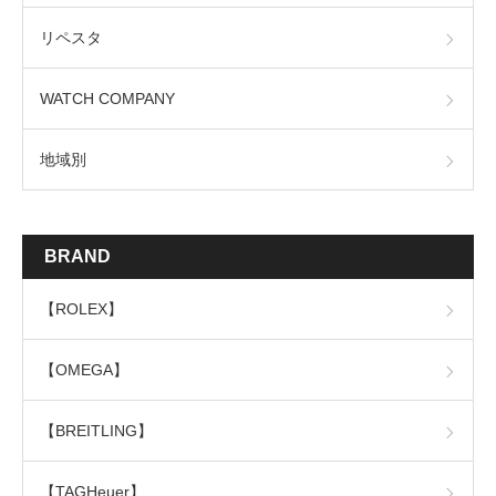
リペスタ
WATCH COMPANY
地域別
BRAND
【ROLEX】
【OMEGA】
【BREITLING】
【TAGHeuer】