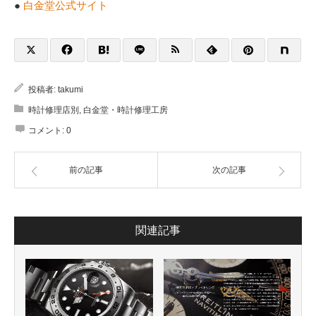
●
白金堂公式サイト
投稿者:
takumi
時計修理店別
,
白金堂・時計修理工房
コメント:
0
前の記事
次の記事
関連記事