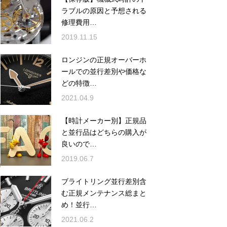
ラブルの原因と予想される
修理費用…
2019.11.15
ロンジンの正規オーバーホ
ールでの並行差別や価格な
どの特徴…
2021.04.9
【時計メーカー別】正規品
と並行品はどちらの購入が
良いので…
2019.06.7
ブライトリング並行差別含
む正規メンテナンス総まと
め！並行…
2021.06.2